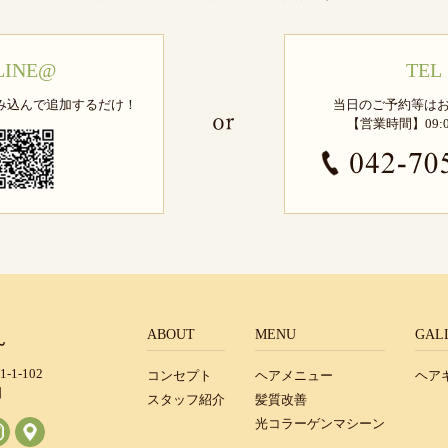
LINE@
TEL
み込んで追加するだけ！
当日のご予約等は
【営業時間】09:00
ABOUT
MENU
GAL
1-102
コンセプト
ヘアメニュー
ヘア
日
スタッフ紹介
髪質改善
光コラーゲンマシーン
-4355